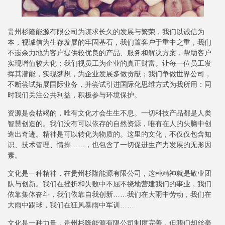
贵州杉隆能源有限公司为谋求长久的发展与繁荣，我们以诚信为
本，视诚信为生存发展的牢固基石，我们置客户于重中之重，我们
不遗余力地为客户提供较优良的产品、服务和解决方案，帮助客户
实现增值较大化；我们视员工为企业的真正财富。让每一位员工发
挥其潜能，实现梦想，为企业发展多做贡献；我们争做世界公司，
不断尝试拓展国际业务，并尝试引进国际化思维方式为我所用：同
时我们关注公共利益，积极参与环境保护。
资源是会枯竭的，唯有文化才会生生不息。一切科技产品都是人类
智慧创造的。我们没有可以依存的自然资源，唯有在人的头脑中创
造出奇迹。精神是可以转化为物质的。这里的文化，不仅仅包含知
识、技术管理、情操……，也包含了一切促进生产力发展的无形因
素。
文化是一种精神，在贵州杉隆能源有限公司，这种精神就是敬业团
队与创新。我们在挫折和失败中不屈不挠地营建我们的事业，我们
依靠集体奋斗，我们依靠自我创新……我们在大雨中劳动，我们在
大雨中踢球，我们在狂风暴雨中军训……
文化是一种力量，贵州杉隆能源有限公司制度完善，但我们却丝毫